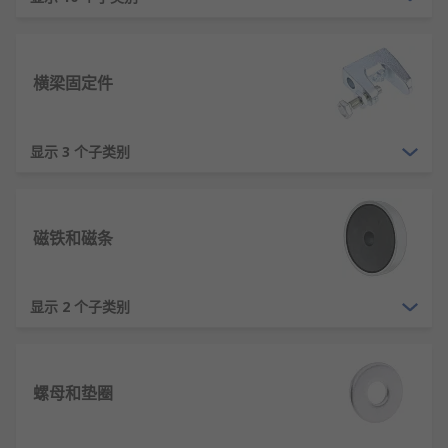
胀，形成楔紧作用实现永久性紧固。
张力控制原理：通过控制螺栓的伸长量或扭
矩，精确控制预紧力的大小。
横梁固定件
机械互锁原理：如开口销、钢丝等通过机械互
锁方式，防止螺母或螺栓松动。
显示 3 个子类别
材料塑性变形：如膨胀螺栓通过楔形结构使套
管膨胀，与基体形成紧密连接。
紧固件的特点
磁铁和磁条
可拆卸性：多数紧固件可重复拆装，便于设备
的维修和调整。
显示 2 个子类别
标准化程度高：具有统一的螺纹规格、尺寸标
准，互换性强。
承载能力强：能够承受拉伸、剪切、弯曲等多
螺母和垫圈
种载荷形式。
防松性能：具有多种防松结构，如尼龙圈、双