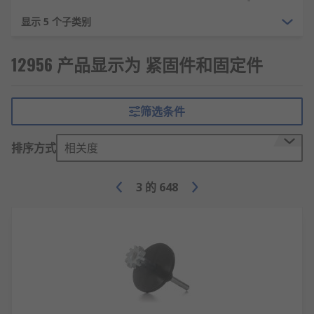
垫圈：安装在螺母或螺钉头下部，起到分散压
力、防松等作用。
显示 5 个子类别
铆钉
：不可拆卸的紧固件，通过塑性变形实现
12956 产品显示为 紧固件和固定件
永久连接。
销钉：用于零件之间的定位或传递横向载荷。
卡箍：用于软管、管道的连接紧固，安装快速
筛选条件
方便。
膨胀螺栓：用于混凝土等脆性材料的锚固连
排序方式
相关度
接。
特种紧固件：如环槽铆钉、拉铆钉等特殊结构
3
的
648
的紧固件。
紧固件的应用领域
机械设备制造：各种机床、工程机械的零部件
连接和装配。
汽车工业：车身、发动机、底盘等部位的连接