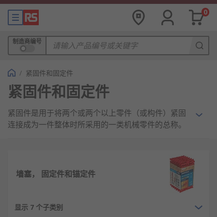
0
制造商编号
/
紧固件和固定件
紧固件和固定件
紧固件是用于将两个或两个以上零件（或构件）紧固
连接成为一件整体时所采用的一类机械零件的总称。
它被称为“工业之米”，广泛应用于机械设备、车辆船
舶、电子电器、建筑结构等几乎所有工业领域和日常
生活之中。
墙塞， 固定件和锚定件
其种类极为丰富，主要包括螺栓、
螺钉
、
螺柱
、
螺
母
、
垫圈
、销、铆钉等。通过螺纹进行连接的螺纹紧
固件是最常见的形式。紧固件的主要功能包括连接、
显示 7 个子类别
紧固、密封和传递载荷，其性能直接关系到整个产品