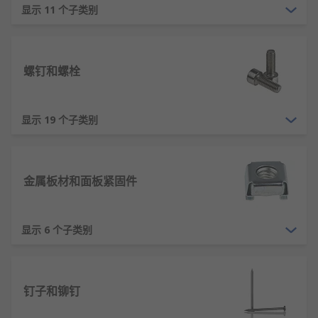
显示 11 个子类别
螺母等防松设计。
耐腐蚀性：通过镀锌、达克罗等表面处理提高
耐腐蚀能力。
螺钉和螺栓
安装便捷：使用通用工具即可完成安装，操作
简单方便。
可靠性高：经过严格的质量控制，性能稳定可
显示 19 个子类别
靠。
经济性好：成本低廉，易于大规模生产和使
用。
金属板材和面板紧固件
紧固件的类型
显示 6 个子类别
螺栓螺母：最常用的紧固件组合，通过螺纹配
合实现连接。
螺钉：带有螺纹的杆状零件，可直接旋入被连
钉子和铆钉
接件的螺纹孔中。