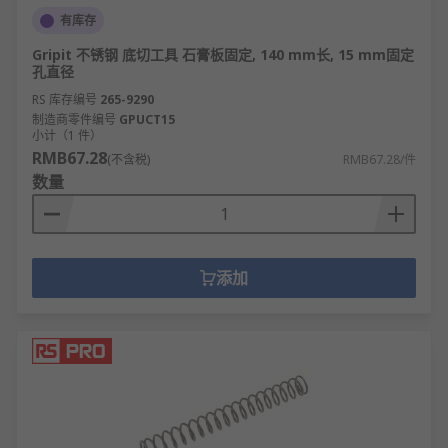
紧固。
有库存
建筑工程：钢结构连接、幕墙安装、管道固定
Gripit 不锈钢 底切工具 石膏板固定, 140 mm长, 15 mm固定
等。
孔直径
电子电器：仪器仪表、家电产品的结构连接和
RS 库存编号
265-9290
制造商零件编号
GPUCT15
固定。
小计（1 件）
航空航天：飞机结构、发动机等关键部位的连
RMB67.28
(不含税)
RMB67.28/件
接。
数量
铁路运输：轨道连接、车辆制造和维护。
船舶制造：船体结构、设备安装等海事工程。
家具制造：各种家具的组装和连接固定。
添加
在决定购买哪种产品之前，请先考虑：
您购买该产品的原因和用途，因为有许多不同
类型的应用
应用所需的特性，如尺寸、材料、拉伸强度和
表面