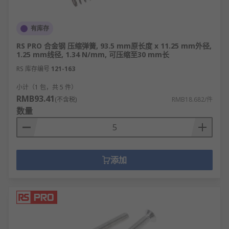
所需的部件及数量
选择正确的螺钉、螺母、垫圈等所涉及的成
有库存
本。
RS PRO 合金钢 压缩弹簧, 93.5 mm原长度 x 11.25 mm外径,
为何应该选择RS欧时？
1.25 mm线径, 1.34 N/mm, 可压缩至30 mm长
RS 库存编号
121-163
RS欧时致力于为客户提供出色的服务。我们确保产品
质量并为您提供所有需要的技术规格，让您能正确地
小计（1 包，共 5 件）
RMB93.41
使用紧固件和固定件。
(不含税)
RMB18.682/件
数量
更多紧固件相关的问题，请查看
紧固件
指南。
欢迎查看和订购
RS
的紧固件相关产品，订购现货24小
时内发货，线上下单满额免运费。
添加