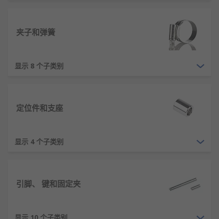
或结构的安全性、可靠性和寿命。因此，在选择和使
用时，需要根据材料强度、精度等级、防腐蚀要求以
夹子和弹簧
及工况环境等因素进行综合考量，确保其满足设计要
求。
紧固件的工作原理
显示 8 个子类别
螺纹斜面原理：利用螺纹的螺旋斜面结构，将
旋转力矩转换为轴向的拉紧力，实现零件的紧
定位件和支座
固连接。
摩擦自锁原理：依靠螺纹副之间的摩擦力实现
显示 4 个子类别
自锁，防止连接在振动环境下自动松脱。
弹性变形原理：通过紧固件的弹性变形产生预
紧力，使被连接件之间保持足够的压紧力。
引脚、 键和固定夹
过盈配合原理：利用紧固件与连接孔之间的过
盈量，产生径向压力实现紧固连接。
楔紧效应原理：如铆钉在铆接时产生径向膨
显示 10 个子类别