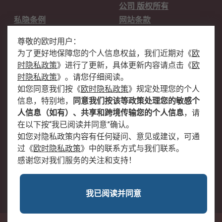
公司 版权所有
私隐条例
网站条款
邮件安全
销售条款和条件
尊敬的欧时用户：
为了更好地保障您的个人信息权益，我们近期对
《
欧
关于欧时
时隐私政策
》
进行了更新，具体更新内容请点击
《
欧
欧时销售条款
账户和付款
时隐私政策
》
。请您仔细阅读。
如您同意我们按
《
欧时隐私政策
》
规定处理您的个人
企业集团
全球办事处
信息，特别地，
同意我们按该等政策处理您的敏感个
关于我们
新闻中心
人信息（如有）、共享和跨境传输您的个人信息
，请
加入我们
在以下按“我已阅读并同意”确认。
如您对隐私政策内容有任何疑问、意见或建议，可通
过
《
欧时隐私政策
》
中的联系方式与我们联系。
感谢您对我们服务的关注和支持！
我已阅读并同意
沪公网安备 31011502009054号