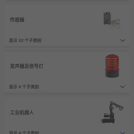
RS 欧时 提供各种电子元件。我们在质量和服务方面
享有盛誉，这让我们引以为豪，我们可保证提供最充
足和具有竞争力的自动化及控制设备组件系列，及我
传感器
们产品系列中的数十万种其他物品，它们满足最高的
交付和行业认证的行业标准，能帮助您确保您的工作
显示 32 个子类别
场所环境安全且实用。
我们为您提供的所有工业和商业
自动化及控制设备
均
来自领先品牌，如
Schneider
、
Siemens
、
ABB
，当
发声器及信号灯
然还有我们自有的
RS PRO
。
显示 6 个子类别
工业机器人
显示 6 个子类别