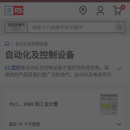
0
制造商编号
/
自动化及控制设备
自动化及控制设备
RS 欧时
是自动化及控制设备方面的领先提供商，其
提供的产品是我们更广泛的电气、自动化及电缆系列
产品的一部分，您只需点击几下或快速搜索即可找到
这些产品。
自动化和控制产品覆盖众多工业、基础设施和建筑领
PLC， HMI 和工业计算
域。为您提供的产品范围从接触器、传感器、PLC 和
电机控制器到机器防护、接口模块和电路断路器，适
用于与简单机器到复杂过程系统配合使用的应用。
显示 15 个子类别